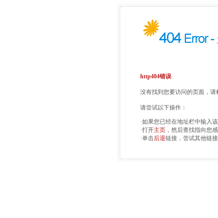
http404错误
没有找到您要访问的页面，请检
请尝试以下操作：
·如果您已经在地址栏中输入
·打开
主页
，然后查找指向您感
·单击
后退
链接，尝试其他链接