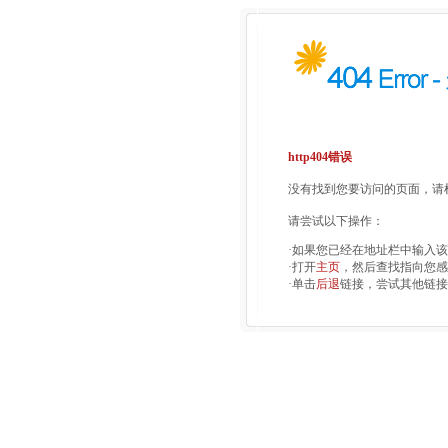
http404错误
没有找到您要访问的页面，请检
请尝试以下操作：
·如果您已经在地址栏中输入
·打开
主页
，然后查找指向您感
·单击
后退
链接，尝试其他链接