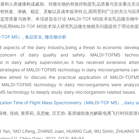
发展和人类健康构成威胁。对微生物的有效控制是乳品质量与安全重点关注
,具有快速、准确、稳定、灵敏以及成本低等特点,因而受到广泛的关注与应用。
量与效率。本综述旨在讨论 MALDI-TOF MS技术在乳品微生物中的实
应用MALDI-TOF MS技术深入研究乳品微生物相关问题提供了理论依
OF MS）,
食品安全,
微生物分析
ll aspects of the dairy industry,being a threat to economic devel
 concern of dairy quality and safety. MALDI-TOFMS technol
cost in dairy safety supervision,so it has received extensive att
strategies of MALDI-TOFMS technology in dairy microorganisms can e
eview aimed to discuss the practical application of MALDI-TOFM
f MALDI-TOFMS technology in dairy microorganisms were analyz
FMS technology to deeply study dairy microorganism-related issues.
onization Time of Flight Mass Spectrometry（MALDI-TOF MS）,
dairy s
 姚丽锋, 张娟, 黄翠莉, 吴思敏, 庄艺协. 基质辅助激光解吸电离飞行时间质
 QI Yan, YAO Lifeng, ZHANG Juan, HUANG Cuili, WU Simin, ZHUANG Yi
ology[J]. China Dairy, 2022, 0(12): 89-94.