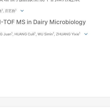
1
1
敏
, 庄艺协
I-TOF MS in Dairy Microbiology
1
1
1
1
G Juan
, HUANG Cuili
, WU Simin
, ZHUANG Yixie