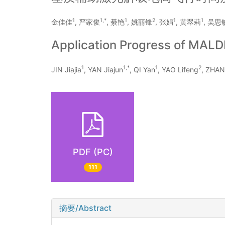
1
1,*
1
2
1
1
金佳佳
, 严家俊
, 綦艳
, 姚丽锋
, 张娟
, 黄翠莉
, 吴思
Application Progress of MALD
1
1,*
1
2
JIN Jiajia
, YAN Jiajun
, QI Yan
, YAO Lifeng
, ZHAN
PDF (PC)
111
摘要/Abstract