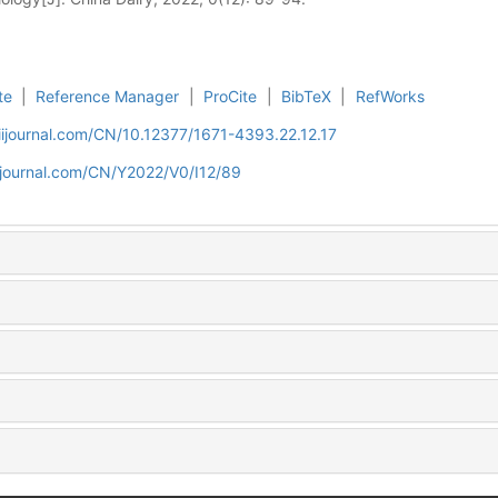
te
|
Reference Manager
|
ProCite
|
BibTeX
|
RefWorks
aiijournal.com/CN/10.12377/1671-4393.22.12.17
iijournal.com/CN/Y2022/V0/I12/89