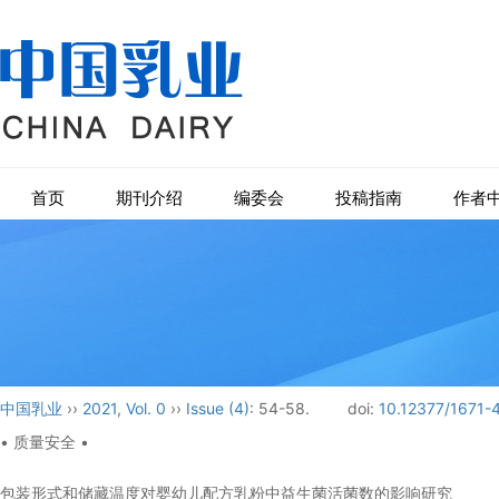
首页
期刊介绍
编委会
投稿指南
作者
中国乳业
››
2021
,
Vol. 0
››
Issue (4)
: 54-58.
doi:
10.12377/1671-
• 质量安全 •
包装形式和储藏温度对婴幼儿配方乳粉中益生菌活菌数的影响研究