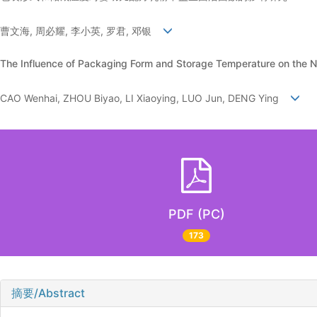
曹文海, 周必耀, 李小英, 罗君, 邓银
The Influence of Packaging Form and Storage Temperature on the Nu
CAO Wenhai, ZHOU Biyao, LI Xiaoying, LUO Jun, DENG Ying
PDF (PC)
173
摘要/Abstract